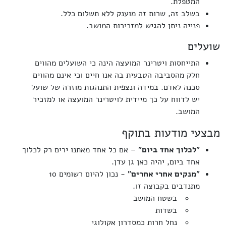
המטפלת.
בשלב זה, שרות זה מוענק ללא תשלום כלל.
פנייה ניתן להגיש למזכירות המושב.
שועלים
התייחסות ויטרינר המועצה הינה כי השועלים מהווים
חלק מהסביבה הטבעית בה אנו חיים וכי אינם מהווים
סכנה לאדם. במידה ונצפית התנהגות מוזרה של שועל
יש לדווח על כך מיידית לויטרינר המועצה או למזכיר
המושב.
מבצעי מודעות בתוקף
"
לכלוך אחד ביום
" – אם כל אחד מאתנו ירים רק לכלוך
אחד ביום, יהיה כאן גן עדן.
"
מנקים אחרי אחרים
" - נכון להיום רשומים 10
מתנדבים בקבוצה זו.
בשטח המושב
בשדות
נחל חרות כמסדרון אקולוגי