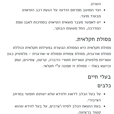
השרון.
ועד המושב מפרסם הודעה על הגעת רכב הטיאוט
מבעוד מועד.
יש לאפשר מעבר משאית הטיאוט בסמיכות לאבן שפת
המדרכה, החל משעות הבוקר.
פסולת חקלאית.
פסולת חקלאית היא הפסולת הנוצרת בפעילות חקלאית וכוללת
פסולת אורגנית, פסולת צמחית ופסולת א-אורגנית – פלסטיק כגון
שאריות פלסטיק שאריות חומרי הדברה, קרטון, צמיגים, שמן
וכיוצא באלו - פסולת זו תפונה ע"י חקלאי.
בעלי חיים
כלבים
על בעל הכלב לדאוג ולוודא שלא ישוטט חופשי במרחב
הציבורי.
בעת הוצאת הכלב לסיור\צרכים, על בעל לוודא שהוא
קשור ברצועה.