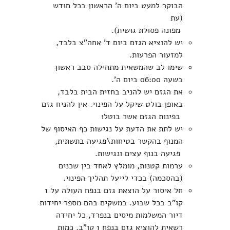
הבוקר למעט ביום ה' הראשון בכל חודש
(עת
מפונה פסולת גושית).
יש להוציא הגזם ביום ד' אחה"צ בלבד,
למזעור הפרעות.
שימו לב שהמשאית מתחילה סבב ראשון
בשעה 06:00 ביום ה'.
את הגזם יש להניב בחזית הבית בלבד,
באופן בולט שיקל על הפינוי. אין להניח גזם
בפינות הגזם אשר בוטלו
יש לתת את הדעת על נגישות כף האיסוף של
המנוף בהקשר בטיחות\פגיעה בתשתית,
פגיעה בנוף עצים ונגישות.
ערמות קטנות, מומלץ לאחד בין שכנים
(בהסכמה) בכדי לייעל תהליך הפינוי.
חל איסור על הוצאת גזם בנפח העולה על 1
קו"ב בכל שבוע. במשקים בהם מספר יחידות
דיור המשלמות מיסים בנפרד, כל יחידה
רשאית להוציא גזם בנפח 1 קו"ב. כמות