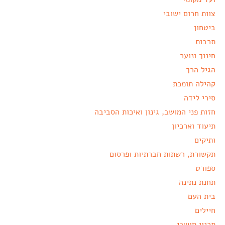
צוות חרום ישובי
ביטחון
תרבות
חינוך ונוער
הגיל הרך
קהילה תומכת
סירי לידה
חזות פני המושב, גינון ואיכות הסביבה
תיעוד וארכיון
ותיקים
תקשורת, רשתות חברתיות ופרסום
ספורט
תחנת נתינה
בית העם
חיילים
תכנון מושבי