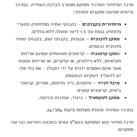
מרכז המיחזור המרכזי ממוקם ממערב לברכת השחייה. במרכז
קיימים חמישה מתקנים למחזור:
מיחזורית בקבוקים
- בקבוקי שתיה מפלסטיק ומוצרי
פלסטיק בנפח של 1.5 ליטר ומעלה ללא נוזלים.
מתקן לזכוכית
– צנצנות, בקבוקי שמן, בקבוקי שתיה
מזכוכית ובשמים.
מ
תקן קרטוניה
– קרטונים משוטחים שאינם אריזות
חקלאיות, ללא ניילונים, או קלקרים, או אריזות קטנות
אשר אינם נאספים ידנית על ידי הקבלן - את כול אלו
יש להשליך לשקיות הכתומות.
מיכל לנייר
– עיתונים, נייר מדפסת, ספרים, קרטוני
ביצים, קרטונים קטנים.
מתקן לטקסטיל
- ביגוד, שמיכות וכדומה.
במרכז המחזור פועלת מצלמת פיקוח 24/364.
מרכז מחזור קטן הממוקם בשצ"פ עצים בשכונה החדשה ובו שני
מתקנים: