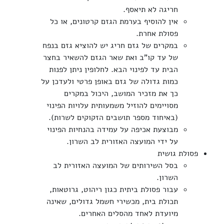
חריגה לא תיאסף.
אין להוסיף בערמת הגזם קרטונים, או כל
פסולת אחרת.
במקרים של גזם חריג יש להוציא גזם בנפח
של עד קו"ב ואת שאר הגזם להשאיר בחצר
הבית עד לפינוי הבא. לחלופין ניתן לפנות
כמות גדולה של גזם באופן פרטי ולעדכן על
כך את מזכיר המושב, היכול במקרים
מסויימים להוזיל משמעותית עלויות הפינוי
(באיחוד מספר תושבים הזקוקים לשרות).
מבוצעת אכיפה על עמידה בהנחיות הפינוי
על ידי המועצה האזורית לב השרון.
פסולת גושית
בסל השירותים של המועצה האזורית לב
השרון.
עבור פסולת ביתית כגון ריהוט, גרוטאות,
תכולת בית, מכשירי חשמל גדולים, שאינה
מיועדת לאחד מהסלים האחרים.