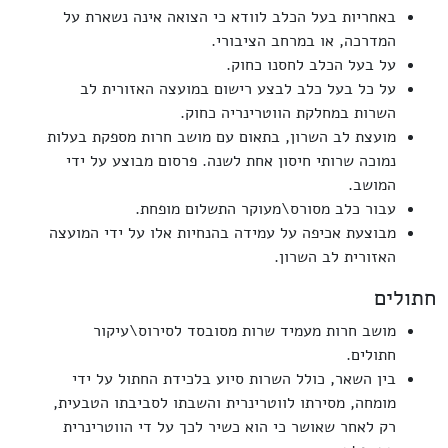
באחריות בעל הכלב לוודא כי הצואה אינה נשארת על
המדרכה, או במרחב הציבורי.
על בעל הכלב לחסנו כחוק.
על כל בעל כלב לבצע רישום במועצה האזורית לב
השרות במחלקת הווטרינריה כחוק.
מועצת לב השרון, בתאום עם מושב חרות מספקת בעלות
נמוכה שרותי חיסון אחת לשנה. פרסום מבוצע על ידי
המושב.
עבור כלב מסורס\מעוקר התשלום מופחת.
מבוצעת אכיפה על עמידה בהנחיות אלו על ידי המועצה
האזורית לב השרון.
חתולים
מושב חרות מעמיד שרות מסובסד לסירוס\עיקור
חתולים.
בין השאר, כולל השרות סיוע בלכידת החתול על ידי
מומחה, מסירתו לווטרינרית והשבתו לסביבתו הטבעית,
רק לאחר שאושר כי הוא כשיר לכך על די הווטרינרית