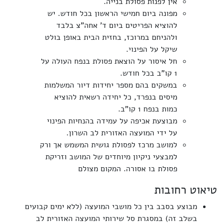
אין לפנות פסולת בנייה.
מפונה ביום חמישי הראשון בכל חודש. יש
להוציא הפריטים ביום ד' אחה"צ בלבד
ולהניחם במרוכז, בחזית הבית באופן בולט
שיקל על הפינוי.
חל איסור על הוצאת פסולת בנפח העולה על
1 קו"ב בכל חודש.
במשקים בהם מספר יחידות דיור המשלמות
מיסים בנפרד, כל יחידה רשאית להוציא
כמות בנפח 1 קו"ב.
מבוצעת אכיפה על עמידה בהנחיות הפינוי
על ידי המועצה האזורית לב השרון.
למושב מרכז לפסולת גושית המשמש אך ורק
למבצעי ניקיון מיוחדים של המושב וזריקת
פסולת בו אסורה. המקום מצולם
טיאוט רחובות
מבוצע בסבב בין כל מושבי המועצה (ללא ימים קבועים
בשלב זה) במסגרת סל שירותי המועצה האזורית לב