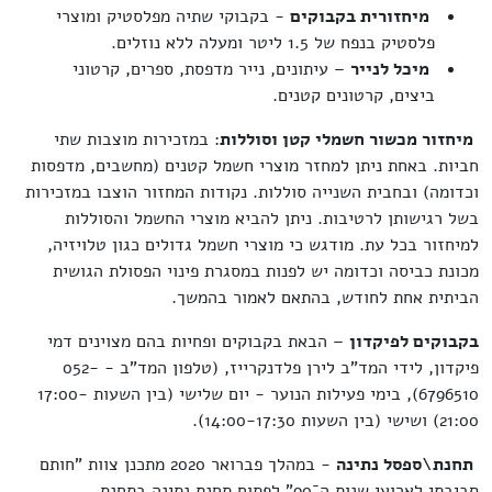
מיחזורית בקבוקים
- בקבוקי שתיה מפלסטיק ומוצרי
פלסטיק בנפח של 1.5 ליטר ומעלה ללא נוזלים.
מיכל לנייר
– עיתונים, נייר מדפסת, ספרים, קרטוני
ביצים, קרטונים קטנים.
מיחזור מכשור חשמלי קטן וסוללות
: במזכירות מוצבות שתי
חביות. באחת ניתן למחזר מוצרי חשמל קטנים (מחשבים, מדפסות
וכדומה) ובחבית השנייה סוללות. נקודות המחזור הוצבו במזכירות
בשל רגישותן לרטיבות. ניתן להביא מוצרי החשמל והסוללות
למיחזור בכל עת. מודגש כי מוצרי חשמל גדולים כגון טלויזיה,
מכונת כביסה וכדומה יש לפנות במסגרת פינוי הפסולת הגושית
הביתית אחת לחודש, בהתאם לאמור בהמשך.
בקבוקים לפיקדון
– הבאת בקבוקים ופחיות בהם מצוינים דמי
פיקדון, לידי המד"ב לירן פלדנקרייז, (טלפון המד"ב - 052-
6796510), בימי פעילות הנוער - יום שלישי (בין השעות 17:00-
21:00) ושישי (בין השעות 14:00-17:30).
תחנת\ספסל נתינה
- במהלך פברואר 2020 מתכנן צוות "חותם
-
סביבתי לארועי שנות ה
90" לפתוח תחנת נתינה בתחנת