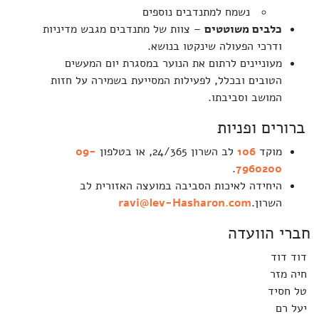
נשמח למתנדבים נוספים
כלבים משוטטים
– צוות של מתנדבים מגבש מדיניות
ודרכי הפעולה שינקטו בנושא.
מעוניינים לרתום את הנוער במסגרת יום המעשים
הטובים ובכלל, לפעילות המסייעת בשמירה על חזות
המושב וסביבתו.
ברורים ופניות
מוקד
106
לב השרון 24/365, או בטלפון
09-
.
7960200
היחידה לאיכות הסביבה במועצה האזורית לב
השרון.
ravi@lev-Hasharon.com
חברי הוועדה
דוד דוד
חיה מזר
טל חסיד
יעל רם