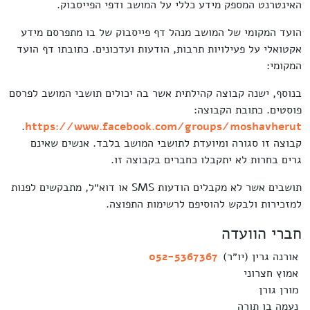
האינטרנט המספק מידע כללי על המושב ודפי הפייסבוק.
הועד המקומי של המושב מנהל דף פייסבוק של בו מתפרסם מידע
אקטואלי על פעילויות תרבות, הודעות ועדכונים. כתובתו דף הועד
המקומי:
בנוסף, ישנה קבוצה קהילתית אשר בה יכולים תושבי המושב לפרסם
פוסטים. כתובת הקבוצה:
.
https://www.facebook.com/groups/moshavherut
קבוצה זו סגורה ומיועדת לתושבי המושב בלבד. אנשים שאינם
גרים בחרות לא יתקבלו כחברים בקבוצה זו.
תושבים אשר לא מקבלים הודעות SMS או דוא״ל, מתבקשים לפנות
למזכירות ולבקש להוסיפם לרשימות התפוצה.
חברי הוועדה
אורנה גרין (יו״ר)
052-5367367
אמוץ חצרוני
מורן גורן
נעמה בן תורה