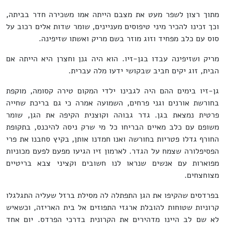
מתוך רצון לשפר מעט את מצבם הייתה אמו משכירה חדר בביתה,
וכך זכינו להכיר מיני טיפוסים מעניינים, שומר שדות אלים רכוב על
סוס עם כלב מפחיד וזוג מוזר בשם מריק ואשתו שזיפינה.
מריק ושזיפינה עבדו בגן-זיו. הוא היה גנן וחצרן היא הייתה אם
הבית, זוג יקים חביב שבקושי ידעו מלה עברית.
גן-זיו בימים ההם היה לגבינו ילדי המקום טירה קסומה, מוקפת
בחורשת אורנים וגני פרחים, השמועה אמרה כי גם בריכת שחייה
פרטית נמצאת בגן. גדר גבוהה וקוצנית הקיפה את הגן, שומר
משופם עם כלב מאיים הבריחו כל מי שרק ניסה להיכנס, בתקופת
החורף גדלו פטריות בחורשה ואנו חמדנו אותן, בקיץ סחבנו את פרי
הפסיפלורה שצמח על הגדר. לארמון זיו הגיעו מפעם לפעם מכוניות
מפוארות עם אנשים שנראו לנו חשובים וקציני צבא בריטיים
מצוחצחים.
בפרדסים שהקיפו את הגן התפתלה לה מסילת ברזל שעליה התגלגלו
קרוניות שטוחות להובלת ארגזי התפוזים אל בית האריזה, וכשאיש
לא שם לב היינו מדהירים את הקרונית בדרכי הפרדס. יום אחד