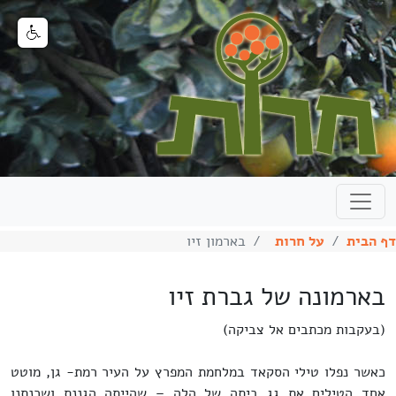
דף הבית
על חרות
בארמון זיו
בארמונה של גברת זיו
(בעקבות מכתבים אל צביקה)
כאשר נפלו טילי הסקאד במלחמת המפרץ על העיר רמת- גן, מוטט
אחד הטילים את גג ביתה של הלה – שהייתה הגננת ושכנתנו