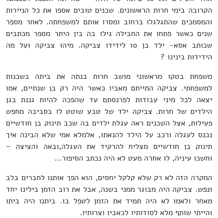
הקרובה בימי חרות הראשונים. שכנים טובים אספו את כל הניירות
והמסמכים שהתגלגלו ברחוב ומסרו אותם למשפחתה. לאחר מספר
שנים כאשר פתחו את החבילה גילו בה בין היתר מספר מכתבים
שכותב אסא- ילד בן 10 לידידו צביקה. מיהו צביקה ועל מה
הידידות בינינו ?
משפחת בטקו מראשוני מושב חרות בנתה את ביתה בשכנות
למשפחתי. צביקה התייתם מאביו כאשר היה רק בן שנתיים, אמו
יצאה לכל מיני עבודות לפרנסתם עד שהפכה להיות גננת בגן
הילדים של חרות. צביקה ילד של טבע שוטט לו בסביבה מחפש
פעילות, אצל השכנים ראה עגלת ילדים בה שכב תינוק בן חודשיים
נכנס לעגלה ורכב על הילד להנאתו, אלמלא אמי שלא הבינה איך
תינוק בן חודשיים מצליח להרקיד את העגלה,ובאה והציצה –
וחשכו עיניה, לו אחרה מעט לא היה נכתב הסיפור...
המקרה הזה לא רק שלא קלקל יחסים, הוא הפך אותנו לחברים בלב
ונפש. צביקה היה מבוגר ממני בשנה, אבל את רוב הזמן בילינו יחד
מאחר ולאמו לא היה תמיד את הזמן לטפל בו. ביתנו היה ביתו
והייתי שותף מלא לסודותיו לכאביו וצרותיו.