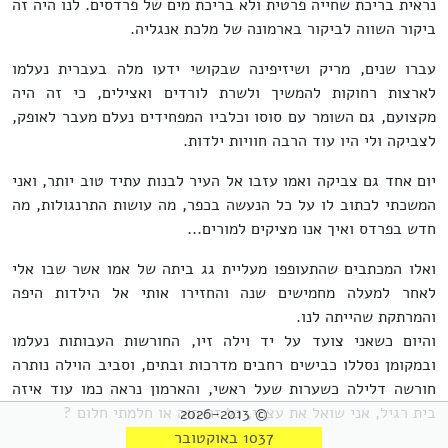
נראית בריכת שחייה פרטית ולא בריכת מים של פרדסים. לנו היה זה
ביקור השווה לביקור בארמונה של מלכת אנגליה.
עברו שנים, מריק ושיזיפינה שבקושי ידעו מלה בעברית נעלמו
לארצות רחוקות להמשיך ולשרת לורדים ואצילים, כי זה היה
מקצועם, גם השומר עם סוסו וכלביו המפחידים נעלם מעבר לאופק,
לצביקה ולי היו עוד הרבה חוויות ילדות.
יום אחד גם צביקה ואמו עזבו אל העיר לבנות עתיד טוב יותר, ואני
המשכתי לכתוב לו על כל הנעשה בכפר, מה עושות התרנגולות, מה
חדש בפרדס ואיך אנו מציקים למורים...
ואלו המכתבים שהתעופפו מעליית גג ביתה של אמו אשר שבו אלי
לאחר למעלה מחמישים שנה והחזירו אותי אל הילדות היפה
והמרתקת שהייתה לנו.
והיום כשאני צועד על יד וילה זיו, החורשות העבותות נעלמו
ובמקומן נסללו כבישים רחבים מדרכות ובתים, וסביב הוילה נותרה
חורשה דלילה כשערות שעל ראשי, והארמון נראה כמו עוד איזה
בית רגיל, אני שואל את עצמי, כל זה היה או חלמתי חלום ?
© 2026-2013
1037 באוקטובר