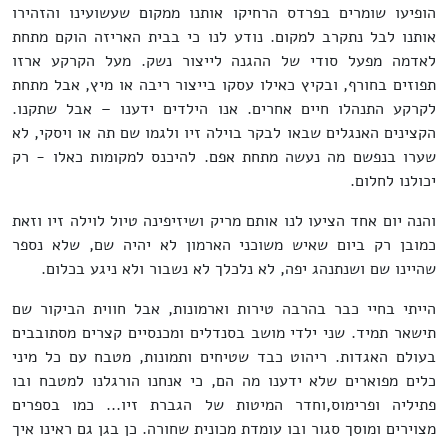
הופיעו שומרים בפרדס הרחיקו אותנו ממקום שעשועינו והזהירו
אותנו לבל נתקרב למקום. נודע לנו כי בבית האריזה הוקם מתחת
לאדמה מפעל סודי של ההגנה לייצור נשק. מעל הקרקע ארזו
תפוזים בחורף, ובקיץ כאילו עסקו בייצור ריבה או מיץ, אבל מתחת
לקרקע התנהלו חיים אחרים. אנו הילדים ידענו – אבל שתקנו.
הקצינים האנגלים שבאו לבקר בוילה זיו ולגמו שם תה או ויסקי, לא
שערו בנפשם מה נעשה מתחת אפם. להיכנס למקומות כאלו - רק
יכולנו לחלום.
והנה יום אחד הציעו לנו אותם מריק ושיזיפינה טיול לוילה זיו וזאת
כמובן רק ביום שאיש משוכני הארמון לא יהיה שם, שלא נספר
שהיינו שם ושנתנהג יפה, לא נלכלך לא נשבור ולא ניגע בכלום.
הייתי בחיי כבר בהרבה טירות וארמונות, אבל חווית הביקור שם
תישאר תמיד. שני ילדי מושב בסנדלים ומכנסיים קצרים מסתובבים
בעולם האגדות. ריהוט כבד שטיחים ותמונות, מטבח עם כל מיני
כלים מפוארים שלא ידענו מה הם, כי אנחנו הורגלנו למטבח ובו
פתיליה ופרימוס,וחדר המיטות של הגברת זיו... כמו בספרים
מצוירים ומוסך סגור ובו עומדת מכונית שחורה. כן בגן גם ראינו איך