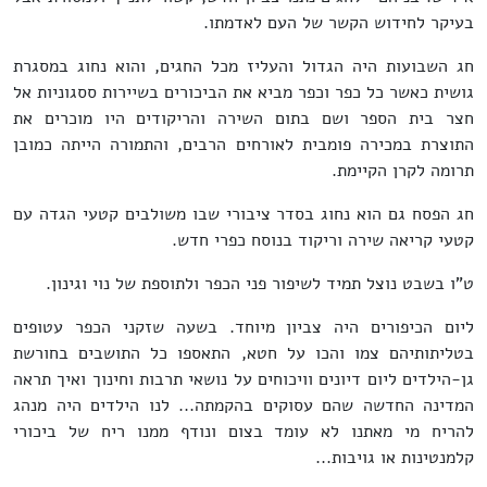
בעיקר לחידוש הקשר של העם לאדמתו.
חג השבועות היה הגדול והעליז מכל החגים, והוא נחוג במסגרת
גושית כאשר כל כפר וכפר מביא את הביכורים בשיירות ססגוניות אל
חצר בית הספר ושם בתום השירה והריקודים היו מוכרים את
התוצרת במכירה פומבית לאורחים הרבים, והתמורה הייתה כמובן
תרומה לקרן הקיימת.
חג הפסח גם הוא נחוג בסדר ציבורי שבו משולבים קטעי הגדה עם
קטעי קריאה שירה וריקוד בנוסח כפרי חדש.
ט"ו בשבט נוצל תמיד לשיפור פני הכפר ולתוספת של נוי וגינון.
ליום הכיפורים היה צביון מיוחד. בשעה שזקני הכפר עטופים
בטליתותיהם צמו והכו על חטא, התאספו כל התושבים בחורשת
גן-הילדים ליום דיונים וויכוחים על נושאי תרבות וחינוך ואיך תראה
המדינה החדשה שהם עסוקים בהקמתה... לנו הילדים היה מנהג
להריח מי מאתנו לא עומד בצום ונודף ממנו ריח של ביכורי
קלמנטינות או גויבות...