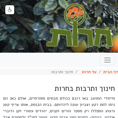
דף הבית
על חרות
חינוך ותרבות
חינוך ותרבות בחרות
מייסדי המושב באו רובם ככולם מבתים מסורתיים, אולם כאן הם
ניסו לתת רקע וצביון שונה ליהדותם. בבית הכנסת, אותו צריף קטן
ורעוע התפללו רק מספר הורים זקנים, יהודים עטורי זקן ודוברי
אידיש. בניהם- לחגים נתנו צביון חדש, קשור לתנ"ך ולמסורת אבל