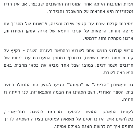
ועדת התרבות הייתה אחד המוסדות החשובים שבכפר. אם אין רדיו
וטלוויזיה היא אחראית על ההשכלה והבידור.
מסיבות קבלת שבת עם קטעי שירה ונגינה, פרשנות של התנ"ך עם
מרצה אורח, הרצאות על עניני דיומא של איזה עסקן הסתדרות,
ארגון מקהלה וחוג דרמטי.
סרטי קולנוע הוצגו אחת לשבוע ובהתאם לעונות השנה - בקיץ על
קירות תחת כיפת השמים, ובחורף במחסן התערובת עם ריחות של
חרובים ושמן דגים. כמובן שכל אחד מביא את כסאו מהבית באם
הוא רצה לשבת.
גם תיאטרון "הבימה" או "האוהל" הגיעו לגוש, הם התנחלו בחצר
בית-הספר האזורי, ושם התקינו את הבמה והתפאורות, לנו הייתה זו
חוויה.
לעתים התארגן המושב להסעה מרוכזת להצגה בתל-אביב,
כשלושים איש היו נדחסים על משאית עמוסים בצידה ושתייה לדרך
וחווים איך זה לראות הצגה באולם אמיתי.